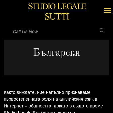
Call Us Now
Български
Както виждате, ние напълно признаваме
пьрвостепенната роля на английския език в
Интернет – общността, докато в сьщото време
Studio Legale Sutti категорично се