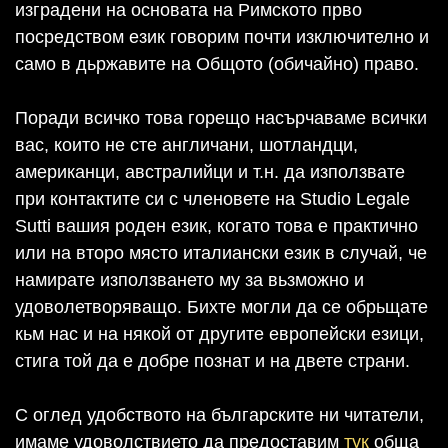
изградени на основата на Римското прво
посредством език говорим почти изключително и
само в дьржавите на Общото (обичайно) право.
Поради всичко това горещо насърчаваме всички
вас, които не сте англичани, шотландци,
американци, австралийци и т.н. да използвате
при контактите си с членовете на Studio Legale
Sutti вашия роден език, когато това е практично
или на второ място италиански език в случай, че
намирате използването му за вьзможно и
удоволетворяващо. Бихте могли да се обрьщате
кьм нас и на някой от другите европейски езици,
стига той да е добре познат и на двете страни.
С оглед удобството на българските ни читатели,
имаме удоволствието да предоставим
тук
обща