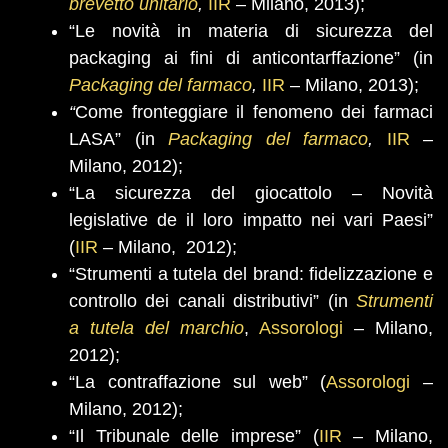
brevetto unitario
,
IIR
– Milano, 2013);
“Le novità in materia di sicurezza del
packaging ai fini di anticontarffazione” (in
Packaging del farmaco
,
IIR
– Milano, 2013);
“
Come fronteggiare il fenomeno dei farmaci
LASA” (in
Packaging del farmaco
,
IIR
–
Milano, 2012);
“La sicurezza del giocattolo – Novità
legislative de il loro impatto nei vari Paesi”
(
IIR
– Milano, 2012);
“Strumenti a tutela del brand: fidelizzazione e
controllo dei canali distributivi” (in
Strumenti
a tutela del marchio
,
Assorologi
– Milano,
2012);
“La contraffazione sul web” (
Assorologi
–
Milano, 2012);
“Il Tribunale delle imprese” (
IIR
– Milano,