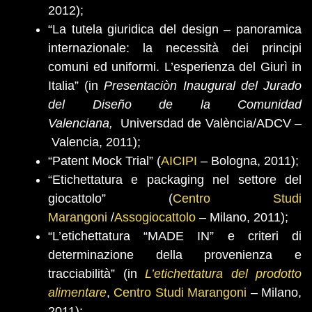
2012);
“La tutela giuridica del design – panoramica
internazionale: la necessità dei principi
comuni ed uniformi. L’esperienza del Giurì in
Italia”
(in
Presentaciòn Inaugural del Jurado
del Diseño de la Comunidad
Valenciana,
Universdad de València/ADCV –
Valencia, 2011);
“Patent Mock Trial” (
AICIPI
– Bologna, 2011);
“Etichettatura e packaging nel settore del
giocattolo” (
Centro Studi
Marangoni
/
Assogiocattolo
– Milano, 2011);
“L’etichettatura “MADE IN” e criteri di
determinazione della provenienza e
tracciabilità” (in
L’etichettatura del prodotto
alimentare
,
Centro Studi Marangoni
– Milano,
2011);