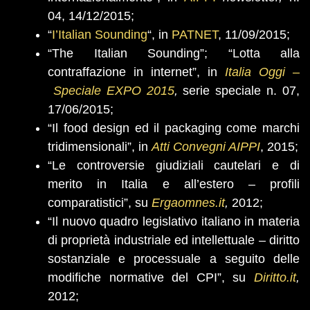
04, 14/12/2015;
“
I’Italian Sounding
“, in
PATNET
, 11/09/2015;
“The Italian Sounding”; “Lotta alla
contraffazione in internet”, in
Italia Oggi
–
Speciale EXPO 2015
,
serie speciale n. 07,
17/06/2015;
“Il food design ed il packaging come marchi
tridimensionali”, in
Atti Convegni AIPPI
, 2015;
“Le controversie giudiziali cautelari e di
merito in Italia e all’estero – profili
comparatistici”, su
Ergaomnes.it
,
2012;
“Il nuovo quadro legislativo italiano in materia
di proprietà industriale ed intellettuale – diritto
sostanziale e processuale a seguito delle
modifiche normative del CPI”, su
Diritto.it
,
2012;