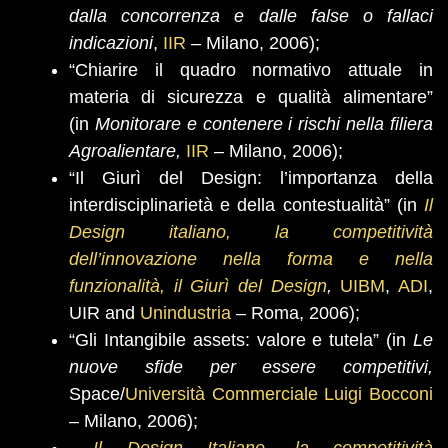
dalla concorrenza e dalle false o fallaci
indicazioni
,
IIR
– Milano, 2006);
“Chiarire il quadro normativo attuale in
materia di sicurezza e qualità alimentare”
(in
Monitorare e contenere i rischi nella filiera
Agroalientare,
IIR
– Milano, 2006);
“Il Giurì del Design: l’importanza della
interdisciplinarietà e della contestualità” (in
Il
Design italiano, la competitività
dell’innovazione nella forma e nella
funzionalità, il Giurì del Design
,
UIBM
,
ADI
,
UIR and
Unindustria
– Roma, 2006);
“Gli Intangibile assets: valore e tutela” (in
Le
nuove sfide per essere competitivi,
Space/
Università Commerciale Luigi Bocconi
–
Milano, 2006);