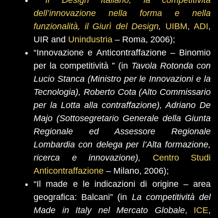
Il Design Italiano, la competitività
dell’innovazione nella forma e nella
funzionalità, il Giurì del Design
,
UIBM
,
ADI
,
UIR and
Unindustria
–
Roma, 2006);
“Innovazione e Anticontraffazione – Binomio
per la competitività ” (in
Tavola Rotonda con
Lucio Stanca (Ministro per le Innovazioni e la
Tecnologia), Roberto Cota (Alto Commissario
per la Lotta alla contraffazione), Adriano De
Majo (Sottosegretario Generale della Giunta
Regionale ed Assessore Regionale
Lombardia con delega per l’Alta formazione,
ricerca e innovazione),
Centro Studi
Anticontraffazione
– Milano, 2006);
“Il made e le indicazioni di origine – area
geografica: Balcani” (in
La compet
itività del
Made in Italy nel Mercato Globale
,
ICE
,