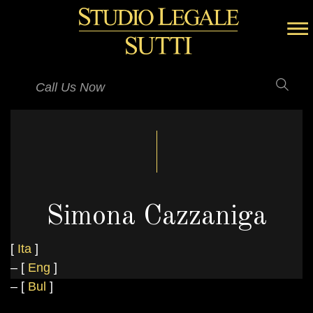
Call Us Now
Simona Cazzaniga
[
Ita
]
– [
Eng
]
– [
Bul
]