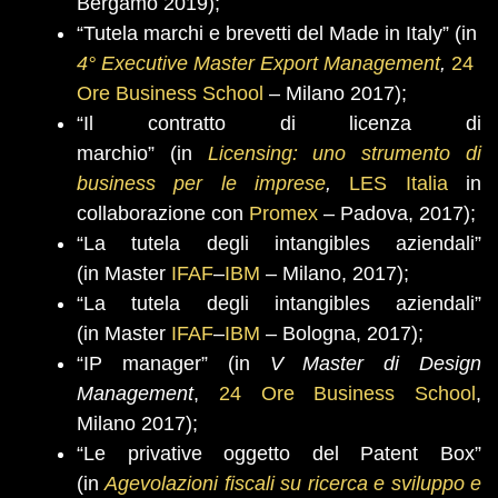
Bergamo 2019);
“Tutela marchi e brevetti del Made in Italy” (in
4° Executive Master Export Management
,
24
Ore Business School
– Milano 2017);
“Il contratto di licenza di
marchio” (in
Licensing: uno strumento di
business per le imprese
,
LES Italia
in
collaborazione con
Promex
– Padova, 2017);
“La tutela degli intangibles aziendali”
(in Master
IFAF
–
IBM
– Milano, 2017);
“La tutela degli intangibles aziendali”
(in Master
IFAF
–
IBM
– Bologna, 2017);
“IP manager” (in
V Master di Design
Management
,
24 Ore Business School
,
Milano 2017);
“Le privative oggetto del Patent Box”
(in
Agevolazioni fiscali su ricerca e sviluppo e