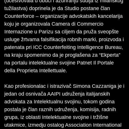
(učestvovala u obuci i ažuriranju sudija iz milanskog
tužilastva) doprinela je da Studio postane član
Counterforce – organizacije advokatskih kancelarija
koju je organizovala Camera di Commercio
Internazione u Parizu sa ciljem da pruža sveopšte
usluge žrtvama falsifikacija robnih marki, proizvoda i
patenata pri ICC Counterfeiting Intelligence Bureau,
na kraju spomenimo da je proglašena za “Ekperta”
na portalu intelektualne svojine Patnet Il Portale
della Proprieta Intellettuale.
Kao profesionalac i istrazivač Simona Cazzaniga je i
jedan od osnivača AAIPI udruženja italijanskih
advokata za Intelektualnu svojinu, tokom godina
postala je član raznih udruženja, komisija, radnih
grupa, iz oblasti Intelektualne svojine i tržišne
utakmice, izmedju ostalog Association International