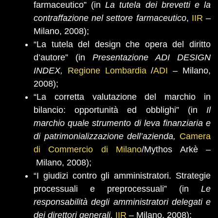
farmaceutico” (in
La tutela dei brevetti e la
contraffazione nel settore farmaceutico
,
IIR
–
Milano, 2008);
“La tutela del design che opera del diritto
d’autore” (in
Presentazione ADI DESIGN
INDEX,
Regione Lombardia
/
ADI
–
Milano,
2008);
“La corretta valutazione del marchio in
bilancio: opportunità ed obblighi” (in
Il
marchio quale strumento di leva finanziaria e
di patrimonializzazione dell’azienda,
Camera
di Commercio di Milano
/Mythos Arkè
–
Milano, 2008);
“I giudizi contro gli amministratori. Strategie
processuali e preprocessuali” (in
Le
responsabilità degli amministratori delegati e
dei direttori generali,
IIR
– Milano, 2008);