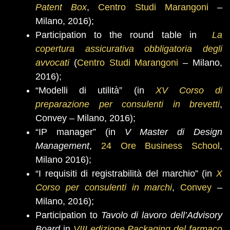
Patent Box
,
Centro Studi Marangoni
–
Milano, 2016);
Participation to the round table in
La
copertura assicurativa obbligatoria degli
avvocati
(
Centro Studi Marangoni
– Milano,
2016);
“Modelli di utilità” (in
XV Corso di
preparazione per consulenti in brevetti
,
Convey – Milano, 2016);
“IP manager” (in
V Master di Design
Management
,
24 Ore Business School
,
Milano 2016);
“I requisiti di registrabilità del marchio” (in
X
Corso per consulenti in marchi
,
Convey
–
Milano, 2016);
Participation to
Tavolo di lavoro dell’Advisory
Board
in
VIII edizione Packaging del farmaco