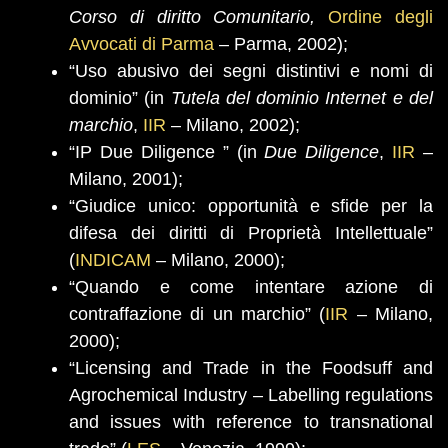
Corso di diritto Comunitario,
Ordine degli
Avvocati di Parma
– Parma, 2002);
“Uso abusivo dei segni distintivi e nomi di
dominio” (in
Tutela del dominio Internet e del
marchio
,
IIR
– Milano, 2002);
“IP Due Diligence ” (in
Du
e
Diligence
,
IIR
–
Milano, 2001);
“Giudice unico: opportunità e sfide per la
difesa dei diritti di Proprietà Intellettuale”
(
INDICAM
– Milano, 2000);
“Quando e come intentare azione di
contraffazione di un marchio” (
IIR
– Milano,
2000);
“Licensing and Trade in the Foodsuff and
Agrochemical Industry – Labelling regulations
and issues with reference to transnational