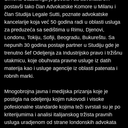
postavši tako član Advokatske Komore u Milanu i
član Studija Legale Sutti, poznate advokatske
kancelarije koja već 50 godina radi u oblasti usluga
za preduzeća sa sedištima u Rimu, Djenovi,
Londonu, Tokiju, Sofiji, Beogradu, Bukureštu. Sa
nepunih 30 godina postaje partner u Studiju gde je
trenutno šef Odeljenja za Industrijsko pravo i tržišnu
utakmicu, koje obuhvata pravne usluge iz datih
materija kao i usluge agencije iz oblasti patenata i
robnih marki.
Mnogobrojna javna i medijska prizanja koje je
postigla na odeljenju kojim rukovodi i visoke
pofesionalne standarde kojima teži svrstali su je po
kriterijumima i analisi italijanskog tržista pravnih
usluga uradjenom od strane londonskih advokata