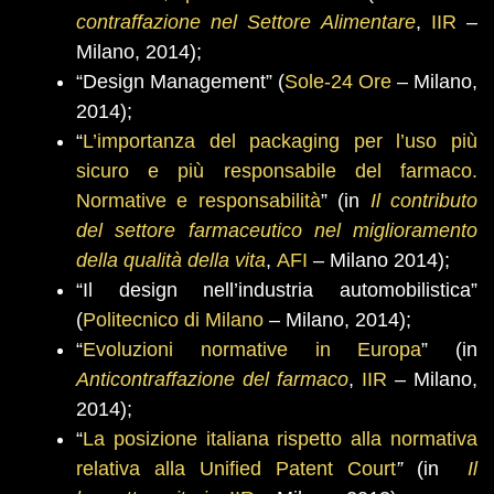
contraffazione nel Settore Alimentare
,
IIR
–
Milano, 2014);
“Design Management” (
Sole-24 Ore
– Milano,
2014);
“
L’importanza del packaging per l’uso più
sicuro e più responsabile del farmaco.
Normative e responsabilità
” (in
Il contributo
del settore farmaceutico nel miglioramento
della qualità della vita
,
AFI
– Milano 2014);
“Il design nell’industria automobilistica”
(
Politecnico di Milano
– Milano, 2014);
“
Evoluzioni normative in Europa
” (in
Anticontraffazione del farmaco
,
IIR
– Milano,
2014);
“
La posizione italiana rispetto alla normativa
relativa alla Unified Patent Court
”
(in
Il