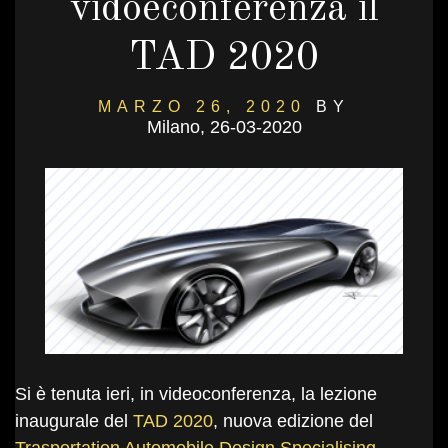
vidoeconferenza il
TAD 2020
MARZO 26, 2020
BY
Milano, 26-03-2020
DANIELSALVI
Si è tenuta ieri, in videoconferenza, la lezione
inaugurale del
TAD 2020
, nuova edizione del