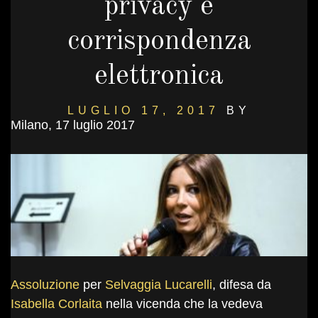
privacy e
corrispondenza
elettronica
LUGLIO 17, 2017
BY
Milano, 17 luglio 2017
DANIELSALVI
Assoluzione
per
Selvaggia Lucarelli
, difesa da
Isabella Corlaita
nella vicenda che la vedeva