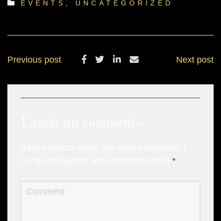
EVENTS
,
UNCATEGORIZED
Previous post
Next post
Lascia un commento
Il tuo indirizzo email non sarà pubblicato.
I
campi obbligatori sono contrassegnati
*
Comment